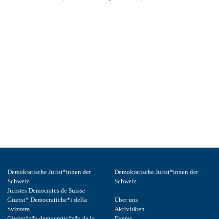
Demokratische Jurist*innen der
Demokratische Jurist*innen der
Schweiz
Schweiz
Juristes Democrates de Suisse
Giurist* Democratiche*i della
Über uns
Svizzera
Aktivitäten
Giurist*a*s democratic*a*s da la
Events