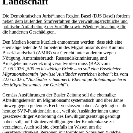
Landschaft
Die Demokratischen Jurist*innen Region Basel (DJS Basel) fordern
neben dem laufenden Strafverfahren die verwaltungsrechtliche und
politische Aufarbeitung der Vorfälle sowie Wiedergutmachung für
die hunderten Geschädigten.
Den Medien konnte kürzlich entnommen werden, dass sich eine
ehemalige leitende Mitarbeiterin des Migrationsamts des Kantons
Basel-Landschaft (AMIB) vor Gericht unter anderem wegen
Nötigung, Amtsmissbrauch, Rassendiskriminierung und
Amtsgeheimnisverletzung verantworten muss (BAZ vom
21.05.2026 „
500 rechtswidrige Briefe – so soll eine Baselbieter
Migrationsbeamtin ‘gewisse’ Ausländer vertrieben haben
“; bz vom
22.05.2026, “
Ausländer schikaniert: Ehemalige Abteilungsleiterin
des Migrationsamtes vor Gericht
”).
Gemäss Ausführungen der Basler Zeitung soll die ehemalige
Abteilungsleiterin im Migrationsamt systematisch und über Jahre
hinweg gegen geltendes Recht verstossen haben. Angeklagt sei die
heutige SVP-Funktionärin u.a., weil sie Ausländer:innen unter
gesetzeswidriger Androhung des Bewilligungsentzugs genötigt
haben soll, auf Prämienverbilligungen der Krankenkasse zu
verzichten. Auch soll sie, ebenfalls im Wissen um die
Gesetzeswidrigkeit, Personen mit formlosen Schreiben (welche