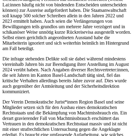
Lai:innen häufig nicht von bindenden Entscheiden unterscheiden
können) zur Ausreise aufgefordert haben. Die Staatsanwaltschaft
soll knapp 500 solcher Schreiben allein in den Jahren 2022 und
2023 ermittelt haben. Auch seien die Verlängerungen von
Bewilligungen teils grundlos um mehrere Jahre verzögert und in
schikanöser Weise unnötig kurze Rückreisevisa ausgestellt worden.
Selbst einen gerichtlich angeordneten Ausstand habe die
Mitarbeiterin ignoriert und sich weiterhin heimlich im Hintergrund
am Fall beteiligt.
Die infrage stehenden Delikte soll sie dabei während mindestens
viereinhalb Jahren bis zur Beendigung ihrer Anstellung im August
2024 verübt haben. Nach Angaben diverser Rechtsvertreter:innen,
die seit Jahren im Kanton Basel-Landschaft tätig sind, fiel das
kritische Verhalten allerdings bereits Jahre zuvor auf. Dies wurde
auch gegenüber der Amtsleitung und der Sicherheitsdirektion
kommuniziert.
Der Verein Demokratische Jurist*innen Region Basel und seine
Mitglieder setzen sich für den Ausbau eines demokratischen
Rechtsstaats und die Bekämpfung von Machtmissbrauch ein. Ein
derart gravierender Fall von Machtmissbrauch erschüttert das
Vertrauen in den demokratischen Rechtsstaat massiv und ist nicht
mit einer strafrechtlichen Untersuchung gegen die Angeklagte
erledigt. Es braucht eine umfassende Aufarbeitung, wie solches