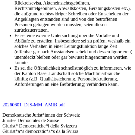
Rückreisevisa, Akteneinsichtsgebühren,
Rechtsmittelgebühren, Anwaltskosten, Beratungskosten etc.),
die aufgrund rechtswidriger Schreiben oder Entscheiden der
Angeklagten entstanden sind und von den betroffenen
Personen getragen werden mussten, seien diesen
zurückzuerstatten.
Es sei eine externe Untersuchung über die Vorfälle und
Abläufe zu erstellen. Insbesondere sei zu prüfen, weshalb ein
solches Verhalten in einer Leitungsfunktion lange Zeit
(offenbar gar nach Ausstandsentscheid und dessen Ignorieren)
unentdeckt bleiben oder gar bewusst hingenommen werden
konnte.
Es sei die Öffentlichkeit schnellstmöglich zu informieren, wie
der Kanton Basel-Landschaft solche Machtmissbräuche
künftig (z.B. Qualitätssicherung, Personalrekrutierung,
Anforderungen an eine Beförderung) verhindern kann.
20260601_DJS-MM_AMIB.pdf
Demokratische Jurist*innen der Schweiz
Juristes Democrates de Suisse
Giurist* Democratiche*i della Svizzera
Giurist*a*s democratic*a*s da la Svizra