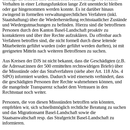
Verhalten in einer Leitungsfunktion lange Zeit unentdeckt bleiben
oder gar hingenommen werden konnte. Es ist darüber hinaus
zwingend in formellen verwaltungsrechtlichen Verfahren (inkl.
Staatshaftung) über die Wiederherstellung rechtsstaatlicher Zustände
und Wiedergutmachungen zu befinden.
Hierzu sind die betroffenen
Personen durch den Kanton Basel-Landschaft proaktiv zu
kontaktieren und über ihre Rechte aufzuklären.
Da offenbar auch
Verfahren betroffen sind, die nicht formell durch diese leitende
Mitarbeiterin geführt wurden (oder geführt werden durften), ist mit
geeigneten Mitteln nach weiteren Betroffenen zu suchen.
Aus Kreisen der DJS ist nicht bekannt, dass die Geschädigten (z.B.
die Adressat:innen der 500 ermittelten rechtswidrigen Briefe) über
die Missstände oder das Strafverfahren (siehe aber Art. 118 Abs. 4
StPO) informiert wurden. Dadurch wird einerseits verhindert, dass
die geschädigten Personen ihre Rechte wahrnehmen können, und
die mangelnde Transparenz schadet dem Vertrauen in den
Rechtsstaat noch weiter.
Personen, die von diesen Missständen betroffen sein könnten,
empfehlen wir, sich schnellstmöglich rechtliche Beratung zu suchen
und das Migrationsamt Basel-Landschaft sowie die
Staatsanwaltschaft resp. das Strafgericht Basel-Landschaft zu
informieren.