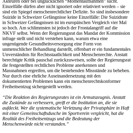
Akteuren oder bei unglücklichen “Momentaufnahmen” sucht.
Einzelfälle dürfen aber nicht ignoriert oder relativiert werden – sie
sind ein Spiegel menschenrechtlicher Defizite. So sind insbesondere
Suizide in Schweizer Gefängnisse keine Einzelfälle: Die Suizidrate
in Schweizer Gefängnissen ist im europäischen Vergleich vier Mal
so hoch. Am schlimmsten ist jedoch der Frontalangriff auf die
NKVF selbst. Wenn der Regierungsrat das Mandat der Kommission
infrage stellt und nicht verstehen kann, warum etwa eine
ungenügende Gesundheitsversorgung eine Form von
unmenschlicher Behandlung darstellt, offenbart er ein fundamentales
Unverständnis für Rechtsstaatlichkeit und Menschenrechte. Anstatt
berechtigte Kritik pauschal zurückzuweisen, sollte der Regierungsrat
die festgestellten rechtlichen Probleme anerkennen und
Massnahmen ergreifen, um die bestehenden Missstände zu beheben.
Nur durch eine ehrliche Auseinandersetzung mit den
dokumentierten Problemen kann ein menschenrechtskonformer
Freiheitsentzug sichergestellt werden.
“Die Reaktion des Regierungsrates ist ein Armutszeugnis. Anstatt
die Zustände zu verbessern, greift er die Institution an, die sie
aufdeckt. Wer die systematische Verletzung der Privatsphäre in Haft
mit einer Gemeinschaftsdusche im Sportverein vergleicht, hat die
Realität des Freiheitsentzugs und die Bedeutung der
Menschenwürde nicht verstanden.”