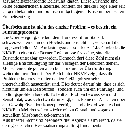
gesundheitsgefährdende Belastung klagen. Diese Zustände sind
keine bedauerlichen Einzelfälle, sondern die direkte Folge einer seit
langem bekannten und politisch mitgetragenen Krise im bernischen
Freiheitsentzug.
Überbelegung ist nicht das einzige Problem – es besteht ein
Führungsproblem
Die Überbelegung, die laut dem Bundesamt für Statistik
schweizweit einen neuen Höchststand erreicht hat, verschärft die
Lage zweifellos. Mit Auslastungsraten von bis zu 148%, wie sie die
NKVF in einem der Berner Gefängnisse feststellte, sind die
Zustände untragbar geworden. Dennoch darf diese Zahl nicht als
alleinige Entschuldigung für das Versagen der Behörden dienen.
Menschenrechte gelten auch bei struktureller Überforderung
weiterhin unverändert. Der Bericht der NKVF zeigt, dass die
Probleme in den vier untersuchten Gefängnissen sehr
unterschiedlich ausgeprägt sind. Dies deutet darauf hin, dass es sich
nicht nur um ein Ressourcen-, sondern auch um ein Führungs- und
Haltungsproblem handelt. Es fehlt an Problembewusstsein und
Sensibilität, was sich etwa darin zeigt, dass keine der Anstalten über
ein Gewaltpräventionskonzept verfügt – und dies, obwohl es laut
NKVF in Mehrbettzellen wiederholt zu Gewalt und sogar zu
sexuellem Missbrauch gekommen ist.
Aus unserer Sicht sind besonders drei Aspekte alarmierend, da sie
dem gesetzlichen Resozialisierungsauftrag fundamental