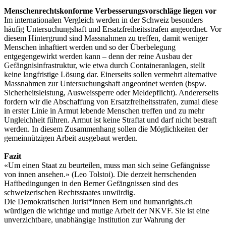
Menschenrechtskonforme Verbesserungsvorschläge liegen vor
Im internationalen Vergleich werden in der Schweiz besonders
häufig Untersuchungshaft und Ersatzfreiheitsstrafen angeordnet. Vor
diesem Hintergrund sind Massnahmen zu treffen, damit weniger
Menschen inhaftiert werden und so der Überbelegung
entgegengewirkt werden kann – denn der reine Ausbau der
Gefängnisinfrastruktur, wie etwa durch Containeranlagen, stellt
keine langfristige Lösung dar. Einerseits sollen vermehrt alternative
Massnahmen zur Untersuchungshaft angeordnet werden (bspw.
Sicherheitsleistung, Ausweissperre oder Meldepflicht). Andererseits
fordern wir die Abschaffung von Ersatzfreiheitsstrafen, zumal diese
in erster Linie in Armut lebende Menschen treffen und zu mehr
Ungleichheit führen. Armut ist keine Straftat und darf nicht bestraft
werden. In diesem Zusammenhang sollen die Möglichkeiten der
gemeinnützigen Arbeit ausgebaut werden.
Fazit
«Um einen Staat zu beurteilen, muss man sich seine Gefängnisse
von innen ansehen.» (Leo Tolstoi). Die derzeit herrschenden
Haftbedingungen in den Berner Gefängnissen sind des
schweizerischen Rechtsstaates unwürdig.
Die Demokratischen Jurist*innen Bern und humanrights.ch
würdigen die wichtige und mutige Arbeit der NKVF. Sie ist eine
unverzichtbare, unabhängige Institution zur Wahrung der