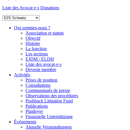
Liste des Avocat·e·s
Donations
Qui sommes-nous ?
Association et statuts
Objectif
Histoire
La fonction
Les sections
EJDM / ELDH
Liste des avocat·e·s
Devenir membre
Activités
Prises de position
Consultations
Communiqués de presse
Observations des procédures
Pushback Litigation Fund
Publications
Plaidoyer
Finanzielle Unterstützung
Événements
Aktuelle Veranstaltungen