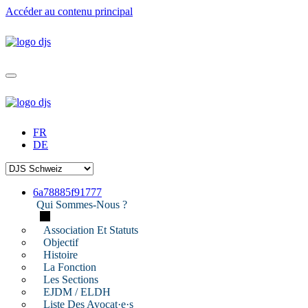
Accéder au contenu principal
FR
DE
6a78885f91777
Qui Sommes-Nous ?
Association Et Statuts
Objectif
Histoire
La Fonction
Les Sections
EJDM / ELDH
Liste Des Avocat·e·s