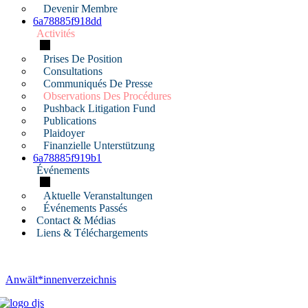
Devenir Membre
6a78885f918dd
Activités
Prises De Position
Consultations
Communiqués De Presse
Observations Des Procédures
Pushback Litigation Fund
Publications
Plaidoyer
Finanzielle Unterstützung
6a78885f919b1
Événements
Aktuelle Veranstaltungen
Événements Passés
Contact & Médias
Liens & Téléchargements
Anwält*innenverzeichnis