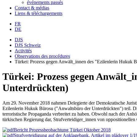
événements passés
Contact & médias
Liens & téléchargements
FR
DE
DJS
DJS Schweiz
Activités
Observations des procédures
Türkei: Prozess gegen Anwält_innen des "Ezilenlerin Hukuk B
Türkei: Prozess gegen Anwält_
Unterdrückten)
Am 29. November 2018 nahmen Delegierte der Demokratische Juristi
Ezilenlerin Hukuk Bürosu ("Anwaltsbüro der Unterdrückten") teil. Di
terroristische Propaganda verbreitet zu haben. Obwohl nach der Anhö
türkischen Regierung dar, Strafverteidiger_innen von oppositionelle
Bericht Prozessbeobachtung Türkei Oktober 2018
Strafverteidigung auf der Anklagebank, Artikel im plädoyer 1/1