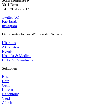
Schwanengasse 9
3011 Bern
+41 78 617 87 17
Twitter (X)
Facebook
Instagram
Demokratische Jurist*innen der Schweiz
Über uns
Aktivitäten
Events
Kontakt & Medien
Links & Downloads
Sektionen
Basel
Bern
Genf
Luzern
Neuenburg
Vaud
Zürich