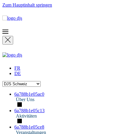
Zum Hauptinhalt springen
FR
DE
6a788b1e05ac0
Über Uns
6a788b1e05c13
Aktivitäten
6a788b1e05ce8
Veranstaltungen