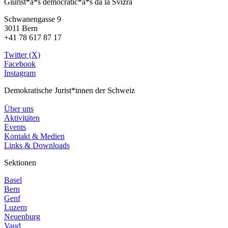
Giurist*a*s democratic*a*s da la Svizra
Schwanengasse 9
3011 Bern
+41 78 617 87 17
Twitter (X)
Facebook
Instagram
Demokratische Jurist*innen der Schweiz
Über uns
Aktivitäten
Events
Kontakt & Medien
Links & Downloads
Sektionen
Basel
Bern
Genf
Luzern
Neuenburg
Vaud