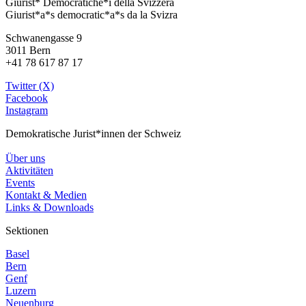
Giurist* Democratiche*i della Svizzera
Giurist*a*s democratic*a*s da la Svizra
Schwanengasse 9
3011 Bern
+41 78 617 87 17
Twitter (X)
Facebook
Instagram
Demokratische Jurist*innen der Schweiz
Über uns
Aktivitäten
Events
Kontakt & Medien
Links & Downloads
Sektionen
Basel
Bern
Genf
Luzern
Neuenburg