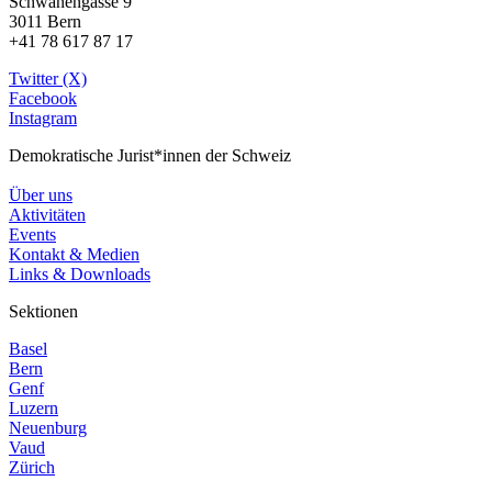
Schwanengasse 9
3011 Bern
+41 78 617 87 17
Twitter (X)
Facebook
Instagram
Demokratische Jurist*innen der Schweiz
Über uns
Aktivitäten
Events
Kontakt & Medien
Links & Downloads
Sektionen
Basel
Bern
Genf
Luzern
Neuenburg
Vaud
Zürich