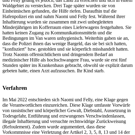
und Felly gelang es jedoch, das Land zu erreichen und sich in einem
Waldgebiet zu verstecken
. Drei Tage später wurden sie von
Einheimischen gefunden, die Hilfe riefen. Daraufhin traf die
Hafenpolizei ein und nahm Naomi und Felly fest.
Während ihrer
Inhaftierung wurden sie zusammen mit zwei unbegleiteten
Minderjährigen im Kofferraum eines Lieferwagens festgehalten. Sie
hatten keinen Zugang zu Kommunikationsmitteln und die
Bedingungen im Van waren unhygienisch
. Weiterhin gaben sie an,
dass die Polizei ihnen das wenige Bargeld, das sie bei sich hatten,
"konfisziert" bzw. gestohlen und sie körperlich misshandelt hatten
.
Trotz Naomis offensichtlichem und dringendem Bedarf an
medizinischer Hilfe als hochschwangere Frau, wurde sie erst fünf
Stunden später ins Krankenhaus gebracht, obwohl sie explizit darum
gebeten hatte, einen Arzt aufzusuchen
. Ihr Kind starb.
Verfahren
Im Mai 2022 entschieden sich Naomi und Felly, eine Klage gegen
die Verantwortlichen einzureichen. Diese Klage umfasste Vorwürfe
von rassistischer und körperlicher Gewalt, Diebstahl, Aussetzung in
Todesgefahr, Entführung und erzwungenes Verschwindenlassen,
illegale Inhaftierung und versuchte rechtswidrige Zurückweisung
(Refoulement). Zudem wurde argumentiert, dass diese
Vorkommnisse eine Verletzung der Artikel 2, 3, 5, 8, 13 und 14 der