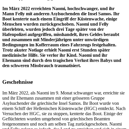
Im März 2022 erreichten Naomi, hochschwanger, und ihr
Mann Felly mit anderen Asylsuchenden die Insel Samos. Ihr
Boot kenterte nach einem Eingriff der Küstenwache, einige
Menschen wurden zurückgeschoben. Naomi und Felly
überlebten, wurden jedoch drei Tage später von der
Hafenpolizei aufgegriffen, misshandelt, ihres Geldes beraubt
und zusammen mit Minderjährigen unter unwürdigen
Bedingungen im Kofferraum eines Fahrzeugs festgehalten.
Trotz akuter Notlage erhielt Naomi erst Stunden später
medizinische Hilfe. Sie verlor ihr Kind.
Naomi und ihr
Ehemann sind durch den
tragischen Verlust ihres Babys und
den schweren Missbrauch traumatisiert.
Geschehnisse
Im März 2022, als Naomi im 9. Monat schwanger war, erreichte sie
und ihr Ehemann zusammen mit einer grösseren Gruppe
Asylsuchender die griechische Insel Samos
. Ihr Boot wurde von
einem Schiff der Hellenischen Küstenwache (HGC) entdeckt. Nach
Versuchen der HGC, sie zu stoppen, kenterte das Boot.
Einige der
Geflüchteten wurden umgehend von griechischen Beamten
festgenommen und noch am selben Tag zurückgeschoben
. Naomi