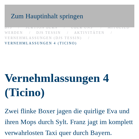
Zum Hauptinhalt springen
DJS
SEKTION BERN
ÜBER UNS
MITGLIED
WERDEN
DJS TESSIN
AKTIVITÄTEN
VERNEHMLASSUNGEN (DJS TESSIN)
VERNEHMLASSUNGEN 4 (TICINO)
Vernehmlassungen 4
(Ticino)
Zwei flinke Boxer jagen die quirlige Eva und
ihren Mops durch Sylt. Franz jagt im komplett
verwahrlosten Taxi quer durch Bayern.