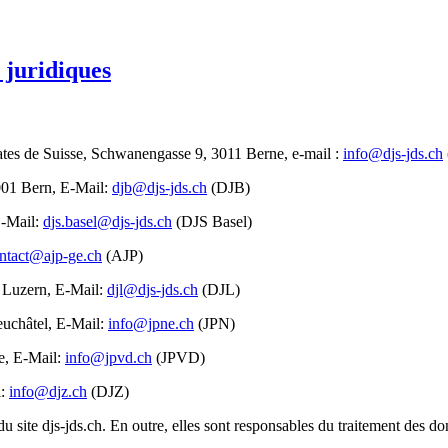
s juridiques
ocrates de Suisse, Schwanengasse 9, 3011 Berne, e-mail :
info@djs-jds.ch
001 Bern, E-Mail:
djb@djs-jds.ch
(DJB)
E-Mail:
djs.basel@djs-jds.ch
(DJS Basel)
ntact@ajp-ge.ch
(AJP)
0 Luzern, E-Mail:
djl@djs-jds.ch
(DJL)
euchâtel, E-Mail:
info@jpne.ch
(JPN)
ne, E-Mail:
info@jpvd.ch
(JPVD)
l:
info@djz.ch
(DJZ)
du site djs-jds.ch. En outre, elles sont responsables du traitement des 