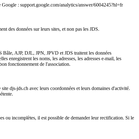
é de Google : support.google.com/analytics/answer/6004245?hl=fr
ment des données sur leurs sites, et non pas les JDS.
 JDS Bâle, AJP, DJL, JPN, JPVD et JDS traitent les données
es enregistrent les noms, les adresses, les adresses e-mail, les
 bon fonctionnement de l'association.
 site djs-jds.ch avec leurs coordonnées et leurs domaines d'activité.
étente.
 ou incomplètes, il est possible de demander leur rectification. Si le