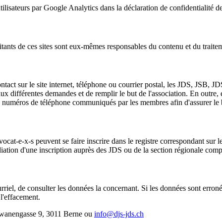
utilisateurs par Google Analytics dans la déclaration de confidentialit
xploitants de ces sites sont eux-mêmes responsables du contenu et du traite
ntact sur le site internet, téléphone ou courrier postal, les JDS, JSB,
 différentes demandes et de remplir le but de l'association. En outre, ell
 les numéros de téléphone communiqués par les membres afin d'assurer le
cat-e-x-s peuvent se faire inscrire dans le registre correspondant sur le
iation d'une inscription auprès des JDS ou de la section régionale comp
el, de consulter les données la concernant. Si les données sont erronées
l'effacement.
chwanengasse 9, 3011 Berne ou
info@djs-jds.ch