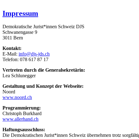
Impressum
Demokratische Jurist*innen Schweiz DJS
Schwanengasse 9
3011 Bern
Kontakt:
E-Mail:
info@djs-jds.ch
Telefon: 078 617 87 17
Vertreten durch die Generalsekretärin:
Lea Schlunegger
Gestaltung und Konzept der Webseite:
Noord
www.noord.ch
Programmierung:
Christoph Burkhard
www.allerhand.ch
Haftungsausschluss:
Die Demokratischen Jurist*innen Schweiz übernehmen trotz sorgfältiger