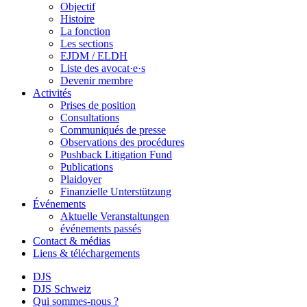
Objectif
Histoire
La fonction
Les sections
EJDM / ELDH
Liste des avocat·e·s
Devenir membre
Activités
Prises de position
Consultations
Communiqués de presse
Observations des procédures
Pushback Litigation Fund
Publications
Plaidoyer
Finanzielle Unterstützung
Événements
Aktuelle Veranstaltungen
événements passés
Contact & médias
Liens & téléchargements
DJS
DJS Schweiz
Qui sommes-nous ?