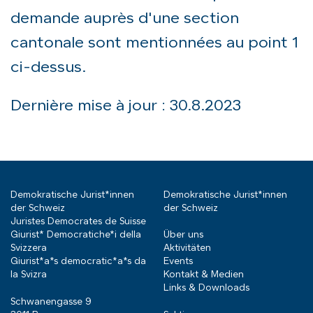
demande auprès d'une section
cantonale sont mentionnées au point 1
ci-dessus.
Dernière mise à jour : 30.8.2023
Demokratische Jurist*innen
Demokratische Jurist*innen
der Schweiz
der Schweiz
Juristes Democrates de Suisse
Giurist* Democratiche*i della
Über uns
Svizzera
Aktivitäten
Giurist*a*s democratic*a*s da
Events
la Svizra
Kontakt & Medien
Links & Downloads
Schwanengasse 9