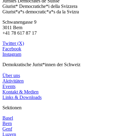
Juristes Democrates de Suisse
Giurist* Democratiche*i della Svizzera
Giurist*a*s democratic*a*s da la Svizra
Schwanengasse 9
3011 Bern
+41 78 617 87 17
Twitter (X)
Facebook
Instagram
Demokratische Jurist*innen der Schweiz
Über uns
Aktivitäten
Events
Kontakt & Medien
Links & Downloads
Sektionen
Basel
Bern
Genf
Luzern