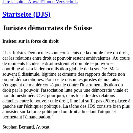
Lire la suite...Anwält*innen Verzeichnis
Startseite (DJS)
Juristes démocrates de Suisse
Insister sur la force du droit
"Les Juristes Démocrates sont conscients de la double face du droit,
car les relations entre droit et pouvoir restent ambivalentes. Au cours
de moments lucides le droit restreint et dompte le pouvoir et
contribue ainsi à la démocratisation globale de la société. Mais
souvent il dissimule, légitime et cimente des rapports de force non
ou pré-démocratiques. Pour cette raison les juristes démocrates
s'engagent de manièr conséquente contre l'instrumentalisation du
droit par le pouvoir; l'association lutte pour une démocratie vitale et
non domestiquée. C'est pourquoi, dans le cadre des relations
actuelles entre le pouvoir et le droit, il ne lui suffit pas d¹être placée à
gauche sur l'échiquier politique. La tâche des JDS consiste bien plus
à insister sur la force politique d'un droit admettant l'utopie et
permettant l'émancipation."
Stephan Bernard, Avocat