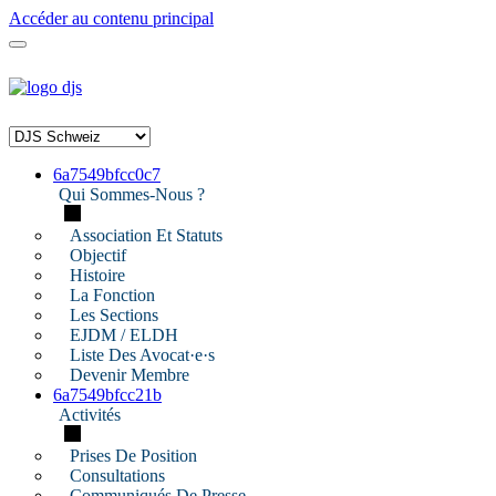
Accéder au contenu principal
6a7549bfcc0c7
Qui Sommes-Nous ?
Association Et Statuts
Objectif
Histoire
La Fonction
Les Sections
EJDM / ELDH
Liste Des Avocat·e·s
Devenir Membre
6a7549bfcc21b
Activités
Prises De Position
Consultations
Communiqués De Presse