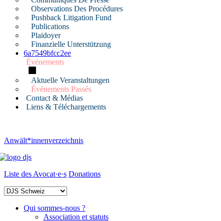
Observations Des Procédures
Pushback Litigation Fund
Publications
Plaidoyer
Finanzielle Unterstützung
6a7549bfcc2ee
Événements
Aktuelle Veranstaltungen
Événements Passés
Contact & Médias
Liens & Téléchargements
Anwält*innenverzeichnis
Liste des Avocat·e·s
Donations
Qui sommes-nous ?
Association et statuts