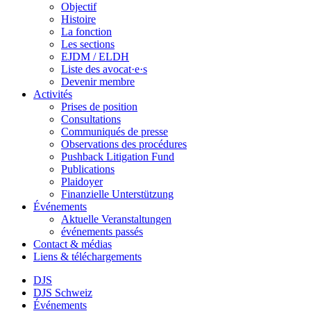
Objectif
Histoire
La fonction
Les sections
EJDM / ELDH
Liste des avocat·e·s
Devenir membre
Activités
Prises de position
Consultations
Communiqués de presse
Observations des procédures
Pushback Litigation Fund
Publications
Plaidoyer
Finanzielle Unterstützung
Événements
Aktuelle Veranstaltungen
événements passés
Contact & médias
Liens & téléchargements
DJS
DJS Schweiz
Événements