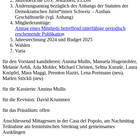
Jahresberichte DJS, Sektionen, ELDH
Änderungsantrag bezüglich des Anhangs der Statuten der
Demokratischen Jurist*innen Schweiz – Ausbau
Geschäftsstelle (vgl. Anhang)
Mitgliederanträge:
Antrag eines Mitglieds betreffend zitierfähige periodisch
erscheinende Publikatio
n
Jahresrechnung 2024 und Budget 2025
Wahlen
Varia
für den Vorstand kandidieren: Annina Mullis, Manuela Hugentobler,
Melanie Aebli, Ada Mohler, Michael Christen, Selma Kuratle, Laura
Knöpfel, Mara Maggi, Premton Haziri, Lena Portmann (neu),
Marlen Stöckli (neu)
für die Kassierin: Annina Mullis
für die Revision: David Krummen
für das Präsidium: offen
Anschliessend Mittagessen in der Casa del Popolo, am Nachmittag
Teilnahme am feministischen Streiktag und gemeinsames
Ausklingen