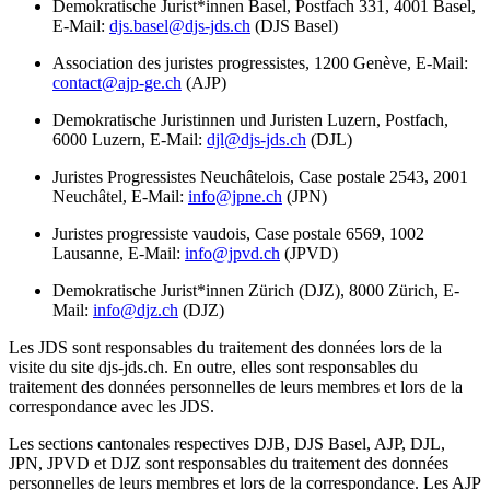
Demokratische Jurist*innen Basel, Postfach 331, 4001 Basel,
E-Mail:
djs.basel@djs-jds.ch
(DJS Basel)
Association des juristes progressistes, 1200 Genève, E-Mail:
contact@ajp-ge.ch
(AJP)
Demokratische Juristinnen und Juristen Luzern, Postfach,
6000 Luzern, E-Mail:
djl@djs-jds.ch
(DJL)
Juristes Progressistes Neuchâtelois, Case postale 2543, 2001
Neuchâtel, E-Mail:
info@jpne.ch
(JPN)
Juristes progressiste vaudois, Case postale 6569, 1002
Lausanne, E-Mail:
info@jpvd.ch
(JPVD)
Demokratische Jurist*innen Zürich (DJZ), 8000 Zürich, E-
Mail:
info@djz.ch
(DJZ)
Les JDS sont responsables du traitement des données lors de la
visite du site djs-jds.ch. En outre, elles sont responsables du
traitement des données personnelles de leurs membres et lors de la
correspondance avec les JDS.
Les sections cantonales respectives DJB, DJS Basel, AJP, DJL,
JPN, JPVD et DJZ sont responsables du traitement des données
personnelles de leurs membres et lors de la correspondance. Les AJP