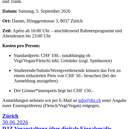
und Trank.
Datum:
Samstag, 5. September 2026
Ort:
Damm, Hönggerstrasse 3, 8037 Zürich
Zeit:
Apéro ab 16:00 Uhr – anschliessend Rahmenprogramm und
Abendessen bis 23:00 Uhr
Kosten pro Person:
Standardpreis: CHF 100.- (unabhängig ob
Vegi/Vegan/Fleisch) inkl. Getränke (zzgl. Spirituosen)
Studierende/Substis/Wenigverdienende können das Fest zu
einem reduzierten Preis von CHF 50.- besuchen (bei der
Anmeldung anzugeben).
Der Gönner*innenpreis liegt bei CHF 150.-
Anmeldungen nehmen wir per E-Mail an
info@djz.ch
unter Angabe
eurer Essenspräferenz (Fleisch/Vegi/Vegan) entgegen.
Zürich
30.06.2026
DJZ Veranstaltung über digitale Eingaben/die