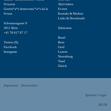
Svizzera
Aktivitäten
Giurist*a*s democratic*a*s da la
Events
Svizra
Kontakt & Medien
Links & Downloads
Schwanengasse 9
3011 Bern
Sektionen
+41 78 617 87 17
Basel
Twitter (X)
Bern
Facebook
Genf
Instagram
Luzern
Neuenburg
Vaud
Zürich
Impressum
Datenschutz
Spenden
Login
DE
FR