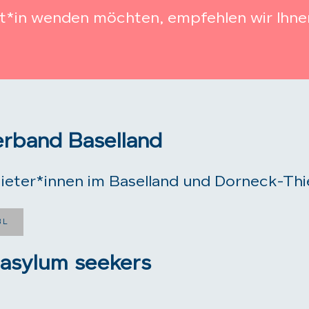
wält*in wenden möchten, empfehlen wir Ihne
erband Baselland
ieter*innen im Baselland und Dorneck-Thie
BL
 asylum seekers