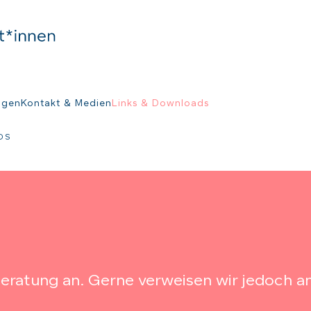
ngen
Kontakt & Medien
Links & Downloads
DS
eratung an. Gerne verweisen wir jedoch a