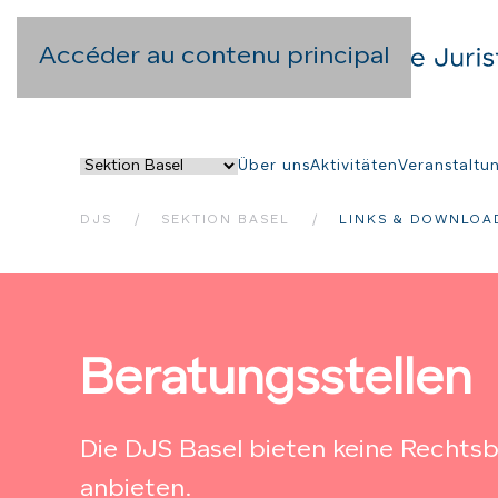
Accéder au contenu principal
Über uns
Aktivitäten
Veranstaltu
DJS
SEKTION BASEL
LINKS & DOWNLOA
Beratungsstellen
Die DJS Basel bieten keine Rechtsb
anbieten.