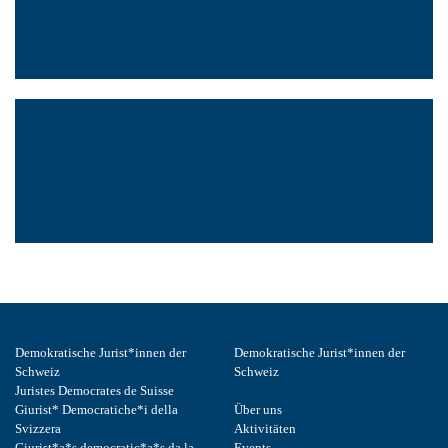
Mit Recht gegen Macht
Publikationen
Was heisst hier Vergewaltigung?
Demokratische Jurist*innen der
Demokratische Jurist*innen der
Schweiz
Schweiz
Juristes Democrates de Suisse
Giurist* Democratiche*i della
Über uns
Svizzera
Aktivitäten
Giurist*a*s democratic*a*s da la
Events