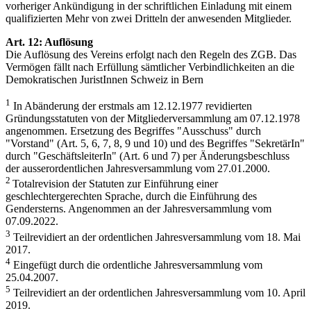
vorheriger Ankündigung in der schriftlichen Einladung mit einem
qualifizierten Mehr von zwei Dritteln der anwesenden Mitglieder.
Art. 12: Auflösung
Die Auflösung des Vereins erfolgt nach den Regeln des ZGB. Das
Vermögen fällt nach Erfüllung sämtlicher Verbindlichkeiten an die
Demokratischen JuristInnen Schweiz in Bern
1
In Abänderung der erstmals am 12.12.1977 revidierten
Gründungsstatuten von der Mitgliederversammlung am 07.12.1978
angenommen.
Ersetzung des Begriffes "Ausschuss" durch
"Vorstand" (Art. 5, 6, 7, 8, 9 und 10) und des Begriffes "SekretärIn"
durch "GeschäftsleiterIn" (Art. 6 und 7) per Änderungsbeschluss
der ausserordentlichen Jahresversammlung vom 27.01.2000.
2
Totalrevision der Statuten zur Einführung einer
geschlechtergerechten Sprache, durch die Einführung des
Gendersterns. Angenommen an der Jahresversammlung vom
07.09.2022.
3
Teilrevidiert an der ordentlichen Jahresversammlung vom 18. Mai
2017.
4
Eingefügt durch die ordentliche Jahresversammlung vom
25.04.2007.
5
Teilrevidiert an der ordentlichen Jahresversammlung vom 10. April
2019.