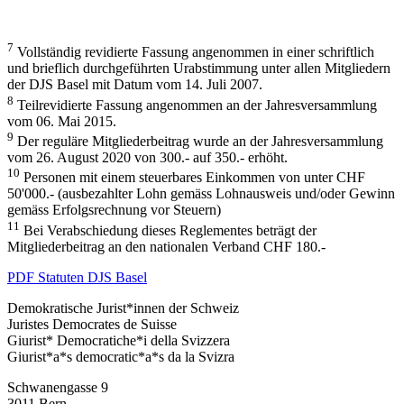
7
Vollständig revidierte Fassung angenommen in einer schriftlich
und brieflich durchgeführten Urabstimmung unter allen Mitgliedern
der DJS Basel mit Datum vom 14. Juli 2007.
8
Teilrevidierte Fassung angenommen an der Jahresversammlung
vom 06. Mai 2015.
9
Der reguläre Mitgliederbeitrag wurde an der Jahresversammlung
vom 26. August 2020 von 300.- auf 350.- erhöht.
10
Personen mit einem steuerbares Einkommen von unter CHF
50'000.- (ausbezahlter Lohn gemäss Lohnausweis und/oder Gewinn
gemäss Erfolgsrechnung vor Steuern)
11
Bei Verabschiedung dieses Reglementes beträgt der
Mitgliederbeitrag an den nationalen Verband CHF 180.-
PDF Statuten DJS Basel
Demokratische Jurist*innen der Schweiz
Juristes Democrates de Suisse
Giurist* Democratiche*i della Svizzera
Giurist*a*s democratic*a*s da la Svizra
Schwanengasse 9
3011 Bern