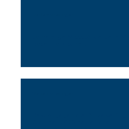
Medienmitteilungen
Jahrelange Missstände beim Mi
Basel-Landschaft
Medienmitteilungen
Rekurs gegen die Polizeiverfüg
Oktober 2023 betreffend