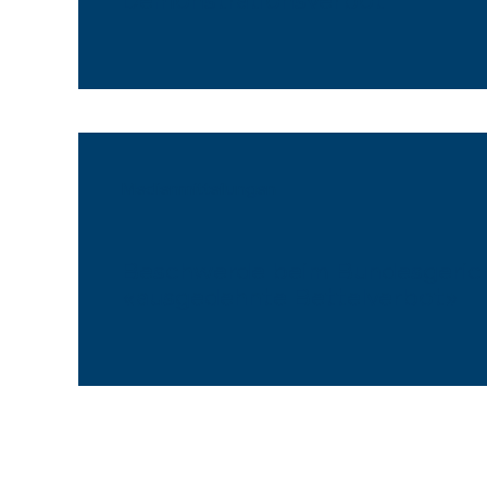
Demonstrationsverbot
Medienmitteilungen
Beschwerde beim Bundesgeric
«ausgedehnte Bettelverbot»