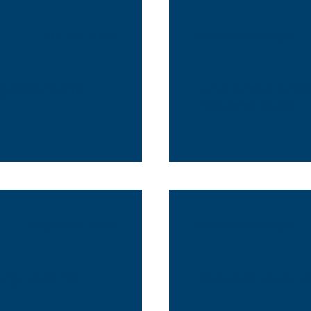
01. Juni 2026
Medienmitteilungen
grationsamt
Unprofessionel
Polizeieinsatz
31. Oktober 2023
Medienmitteilungen
ung vom 18.
Polizeieinsatz 