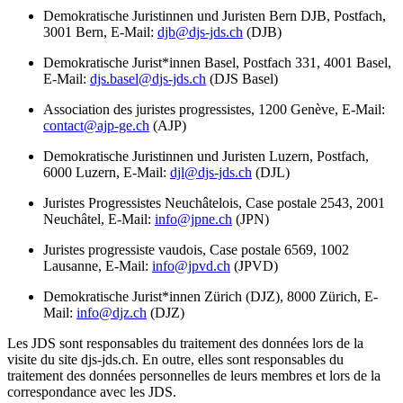
Demokratische Juristinnen und Juristen Bern DJB, Postfach,
3001 Bern, E-Mail:
djb@djs-jds.ch
(DJB)
Demokratische Jurist*innen Basel, Postfach 331, 4001 Basel,
E-Mail:
djs.basel@djs-jds.ch
(DJS Basel)
Association des juristes progressistes, 1200 Genève, E-Mail:
contact@ajp-ge.ch
(AJP)
Demokratische Juristinnen und Juristen Luzern, Postfach,
6000 Luzern, E-Mail:
djl@djs-jds.ch
(DJL)
Juristes Progressistes Neuchâtelois, Case postale 2543, 2001
Neuchâtel, E-Mail:
info@jpne.ch
(JPN)
Juristes progressiste vaudois, Case postale 6569, 1002
Lausanne, E-Mail:
info@jpvd.ch
(JPVD)
Demokratische Jurist*innen Zürich (DJZ), 8000 Zürich, E-
Mail:
info@djz.ch
(DJZ)
Les JDS sont responsables du traitement des données lors de la
visite du site djs-jds.ch. En outre, elles sont responsables du
traitement des données personnelles de leurs membres et lors de la
correspondance avec les JDS.