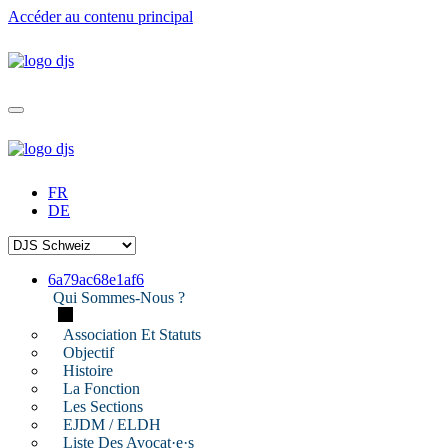
Accéder au contenu principal
FR
DE
6a79ac68e1af6
Qui Sommes-Nous ?
Association Et Statuts
Objectif
Histoire
La Fonction
Les Sections
EJDM / ELDH
Liste Des Avocat·e·s