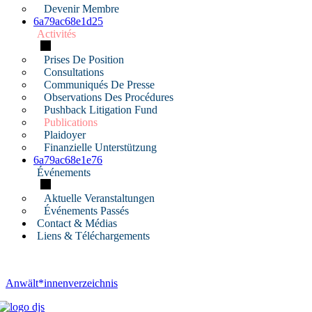
Devenir Membre
6a79ac68e1d25
Activités
Prises De Position
Consultations
Communiqués De Presse
Observations Des Procédures
Pushback Litigation Fund
Publications
Plaidoyer
Finanzielle Unterstützung
6a79ac68e1e76
Événements
Aktuelle Veranstaltungen
Événements Passés
Contact & Médias
Liens & Téléchargements
Anwält*innenverzeichnis