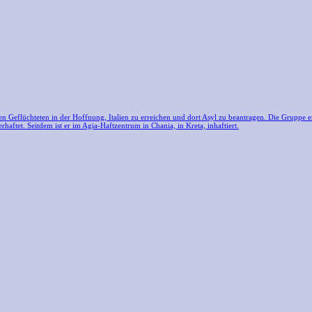
ren Geflüchteten in der Hoffnung, Italien zu erreichen und dort Asyl zu beantragen. Die Gruppe 
ftet. Seitdem ist er im Agia-Haftzentrum in Chania, in Kreta, inhaftiert.