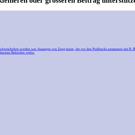
kleineren oder grösseren Beitrag unterstütz
ückgeschoben worden war. Aussagen von Zeug:innen, die vor den Pushbacks zusammen mit B. B. in
chischen Behörden verlor.