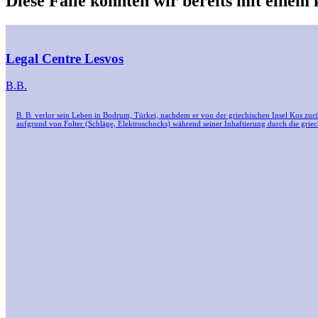
Diese Fälle konnten wir bereits mit einem 
Legal Centre Lesvos
B.B.
B. B. verlor sein Leben in Bodrum, Türkei, nachdem er von der griechischen Insel Kos zur
aufgrund von Folter (Schläge, Elektroschocks) während seiner Inhaftierung durch die grie