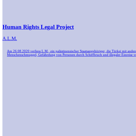
Human Rights Legal Project
A.L.M.
Am 26.08.2020 verliess L.M., ein palästinensischer Staatsangehöriger, die Türkei mit ande
Menschenschmuggel, Gefährdung von Personen durch Schiffbruch und illegaler Einreise verha