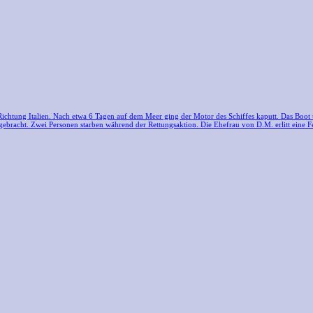
Richtung Italien. Nach etwa 6 Tagen auf dem Meer ging der Motor des Schiffes kaputt. Das Boot
a gebracht. Zwei Personen starben während der Rettungsaktion. Die Ehefrau von D.M. erlitt eine