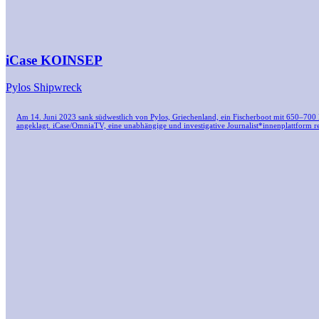
iCase KOINSEP
Pylos Shipwreck
Am 14. Juni 2023 sank südwestlich von Pylos, Griechenland, ein Fischerboot mit 650–700
angeklagt. iCase/OmniaTV, eine unabhängige und investigative Journalist*innenplattform re