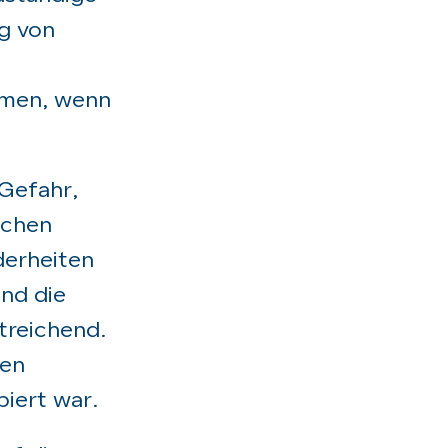
g von
hmen, wenn
 Gefahr,
schen
derheiten
nd die
treichend.
pen
iert war.