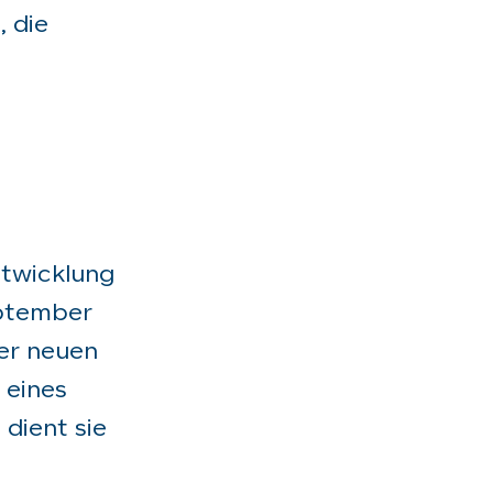
, die
ntwicklung
eptember
er neuen
 eines
dient sie