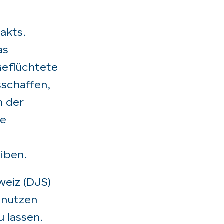
akts.
as
Geflüchtete
sschaffen,
n der
ne
eiben.
weiz (DJS)
 nutzen
 lassen.