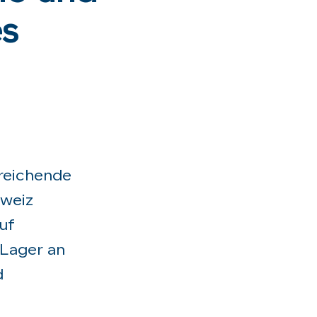
es
treichende
hweiz
uf
 Lager an
d