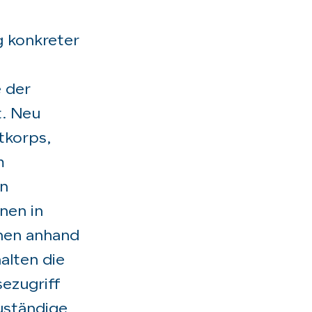
g konkreter
 der
t. Neu
tkorps,
m
en
nen in
onen anhand
alten die
sezugriff
uständige