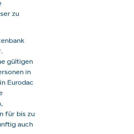
e
oser zu
atenbank
.
e gültigen
ersonen in
in Eurodac
e
,
 für bis zu
nftig auch