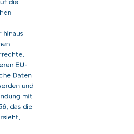
uf die
chen
 hinaus
enen
rrechte,
teren EU-
sche Daten
werden und
indung mit
6, das die
rsieht,